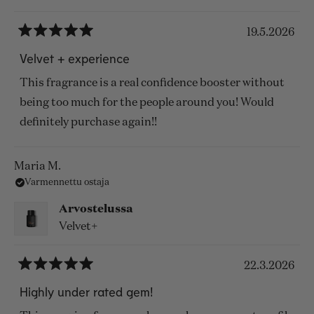
19.5.2026
Arvosana
5
Velvet + experience
/
5
This fragrance is a real confidence booster without
tähteä
being too much for the people around you! Would
definitely purchase again!!
Maria M.
Varmennettu ostaja
Arvostelussa
Velvet+
22.3.2026
Arvosana
5
Highly under rated gem!
/
5