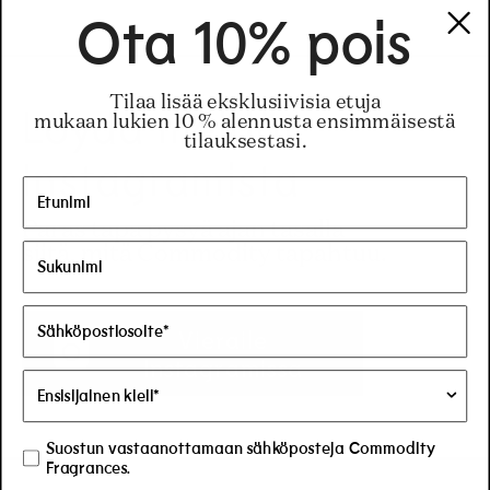
Ota 10% pois
Tilaa lisää eksklusiivisia etuja
Löydä meidät
mukaan lukien 10 % alennusta ensimmäisestä
tilauksestasi.
Instagramista
Paras tapa pysyä ajan tasalla
siitä, mitä Commodity tapahtuu.
Vieraile
Instagramissa
Suostun vastaanottamaan sähköposteja Commodity
Fragrances.