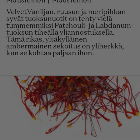
VelvetVaniljan, ruusun ja meripihkan
syvät tuoksunuotit on tehty vielä
tummemmiksi Patchouli- ja Labdanum-
tuoksun tiheällä yliannostuksella.
Tämä rikas, yltäkylläinen
ambermainen sekoitus on yliherkkä,
kun se kohtaa paljaan ihon.