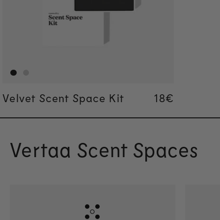
Velvet Scent Space Kit
Regular pric
18€
Regular pric
18€
Vertaa Scent Spaces