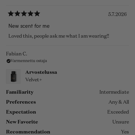
5.7.2026
Arvosana
5
New scent for me
/
5
Loved this, people ask me what I am wearing!!
tähteä
Fabian C.
Varmennettu ostaja
Arvostelussa
Velvet+
Familiarity
Intermediate
Preferences
Any & All
Expectation
Exceeded
New Favorite
Unsure
Recommendation
Yes