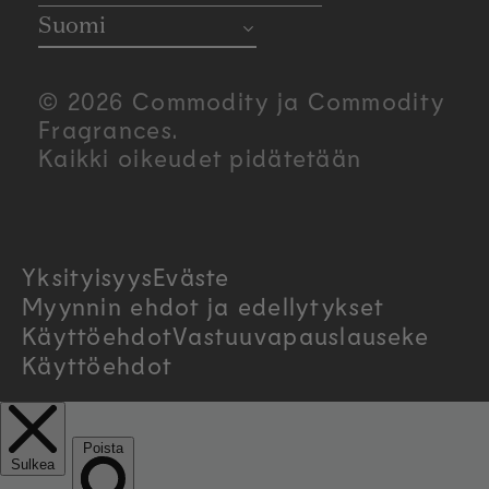
o
Suomi
u
© 2026 Commodity ja Commodity
n
Fragrances.
Kaikki oikeudet pidätetään
t
r
Yksityisyys
Eväste
y
Myynnin ehdot ja edellytykset
/
Käyttöehdot
Vastuuvapauslauseke
Käyttöehdot
r
e