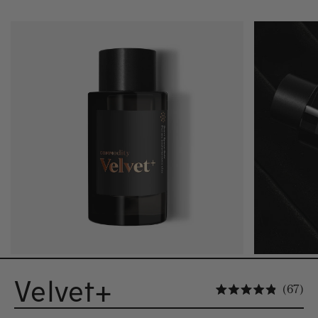
Velvet+
Kl
67
Arvosan