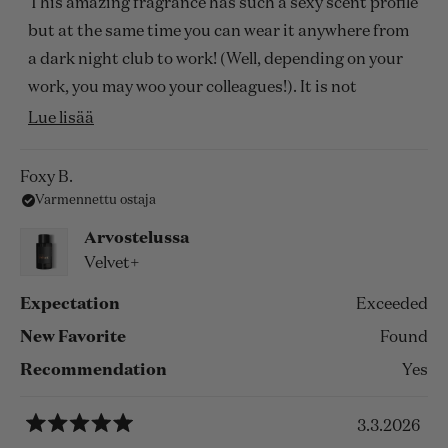
This amazing fragrance has such a sexy scent profile
tähteä
but at the same time you can wear it anywhere from
a dark night club to work! (Well, depending on your
work, you may woo your colleagues!). It is not
overpowering whatsoever yet it makes a lovely
Lue
Lue lisää
entrance in the bold. I am dissapointed its not in a
lisää
sampler group set ( it is by itself, but not included
tästä
Foxy B.
with others). I hope it will be put back in a group
Varmennettu ostaja
arvostelusta
sampler again because that is how I learned what a
Arvostelussa
stellar fragrance it is!
Velvet+
Expectation
Exceeded
New Favorite
Found
Recommendation
Yes
3.3.2026
Arvosana