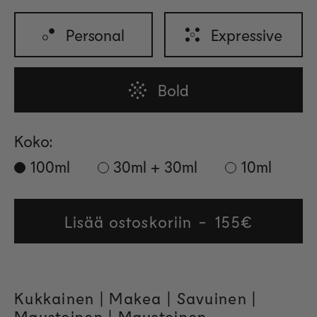
Personal
Expressive
Bold
Koko:
100ml
30ml + 30ml
10ml
Lisää ostoskoriin
Regular
155€
price
Kukkainen |
Makea
| Savuinen |
Mausteinen | Mausteinen