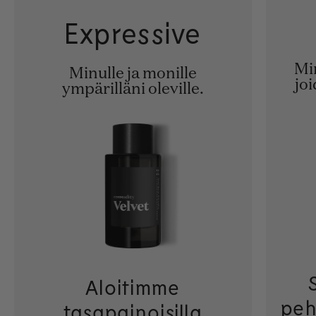
Expressive
Min
Minulle ja monille
joi
ympärilläni oleville.
Aloitimme
peh
tasapainoisilla