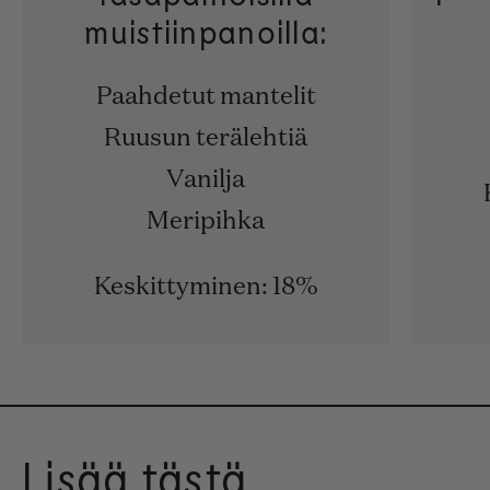
muistiinpanoilla:
Paahdetut mantelit
Ruusun terälehtiä
Vanilja
Meripihka
Keskittyminen: 18%
Lisää tästä