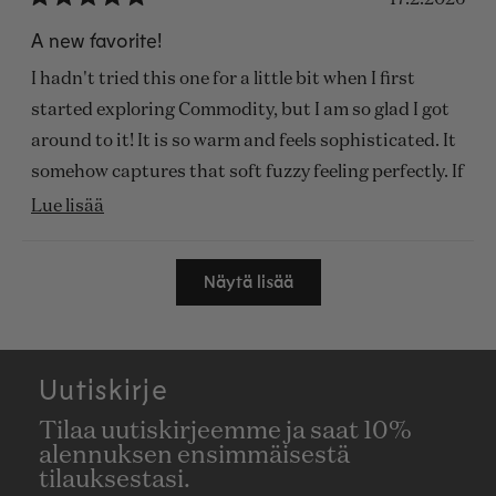
Arvosana
5
A new favorite!
/
5
I hadn't tried this one for a little bit when I first
tähteä
started exploring Commodity, but I am so glad I got
around to it! It is so warm and feels sophisticated. It
somehow captures that soft fuzzy feeling perfectly. If
you are a fan of Gold like me, I think you would love
Lue
Lue lisää
Velvet too!
lisää
Ladataan...
tästä
Näytä lisää
arvostelusta
Uutiskirje
Tilaa uutiskirjeemme ja saat 10%
alennuksen ensimmäisestä
tilauksestasi.