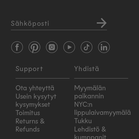
Sähköposti
Facebook
Pinterest
Instagram
YouTube
TikTok
LinkedIn
Support
Yhdistä
Ota yhteyttä
Myymälän
paikannin
Usein kysytyt
kysymykset
NYC:n
lippulaivamyymälä
Toimitus
Tukku
Returns &
Refunds
Lehdistö &
kumppanit