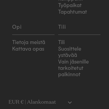
Työpaikat
Tapahtumat
Opi
Tili
Tietoja meistä
Tili
Kattava opas
Suosittele
ystävää
Vain jäsenille
tarkoitetut
palkinnot
C
EUR € | Alankomaat