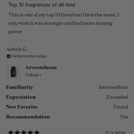
5
Top 10 fragrances of all time
/
5
This is one of my top 10 favorites! I love the scent, I
tähteä
only wish it was stronger and had more staying
power
Aubrie G.
Varmennettu ostaja
Arvostelussa
Velvet+
Familiarity
Intermediate
Expectation
Exceeded
New Favorite
Found
Recommendation
Yes
17.2.2026