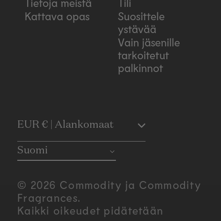
Tietoja meistä
Tili
Kattava opas
Suosittele
ystävää
Vain jäsenille
tarkoitetut
palkinnot
C
EUR € | Alankomaat
o
Suomi
u
© 2026 Commodity ja Commodity
n
Fragrances.
Kaikki oikeudet pidätetään