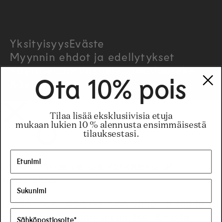
t
r
Yksityisyys
Eväste
y
Myynnin ehdot ja edellytykset
/
Käyttöehdot
Vastuuvapauslauseke
Käyttöehdot
Ota 10% pois
r
e
Tilaa lisää eksklusiivisia etuja
mukaan lukien 10 % alennusta ensimmäisestä
tilauksestasi.
g
i
o
n