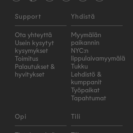
Support
Yhdistä
Ota yhteyttä
Myymälän
paikannin
Usein kysytyt
kysymykset
NYC:n
lippulaivamyymälä
Toimitus
Tukku
Palautukset &
hyvitykset
Lehdistö &
kumppanit
Työpaikat
Tapahtumat
Opi
Tili