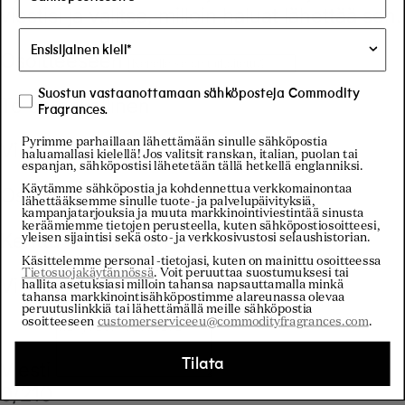
Suostun vastaanottamaan sähköposteja Commodity
Fragrances.
Pyrimme parhaillaan lähettämään sinulle sähköpostia
haluamallasi kielellä! Jos valitsit ranskan, italian, puolan tai
espanjan, sähköpostisi lähetetään tällä hetkellä englanniksi.
Käytämme sähköpostia ja kohdennettua verkkomainontaa
lähettääksemme sinulle tuote- ja palvelupäivityksiä,
kampanjatarjouksia ja muuta markkinointiviestintää sinusta
keräämiemme tietojen perusteella, kuten sähköpostiosoitteesi,
yleisen sijaintisi sekä osto- ja verkkosivustosi selaushistorian.
Käsittelemme personal -tietojasi, kuten on mainittu osoitteessa
Tietosuojakäytännössä
. Voit peruuttaa suostumuksesi tai
hallita asetuksiasi milloin tahansa napsauttamalla minkä
tahansa markkinointisähköpostimme alareunassa olevaa
peruutuslinkkiä tai lähettämällä meille sähköpostia
osoitteeseen
customerserviceeu@commodityfragrances.com
.
Tilata