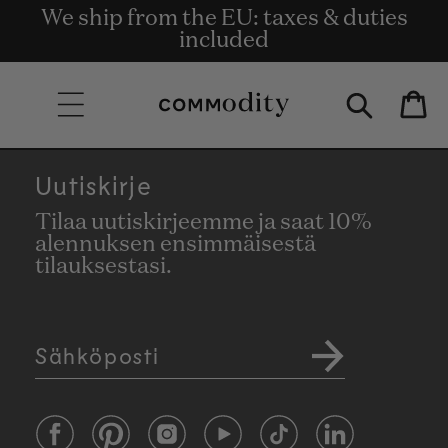
Ilmainen toimitus vähintään 135 €:n
We ship from the EU: taxes & duties
Get rewards for shopping with
Skip to content
Commodity.Circle
tilauksille.
included
Bag
Uutiskirje
Tilaa uutiskirjeemme ja saat 10%
alennuksen ensimmäisestä
tilauksestasi.
Sähköposti
Facebook
Pinterest
Instagram
YouTube
TikTok
LinkedIn