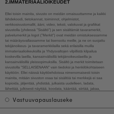
2.IMMATERIAALIOIKEUDET
Ellei toisin mainita, sivusto on meidän omaisuuttamme ja kaikki
lähdekoodi, tietokannat, toiminnot, ohjelmistot,
verkkosivustomallit, ääni, video, teksti, valokuvat ja grafiikat
sivustolla (yhdessä "Sisältö") ja sen sisältämät tavaramerkit,
palvelumerkit ja logot ("Merkit") ovat meidän omistuksessamme
tai määräysvallassamme tai lisensoitu meille, ja ne on suojattu
tekijänoikeus- ja tavaramerkkilailla sekä erilaisilla muilla
immateriaalioikeuksilla ja Yhdysvaltojen vilpillistä kilpailua
koskevilla laeilla, kansainvälisillä tekijänoikeuslaeilla ja
kansainvälisillä yleissopimuksilla. Sisältö ja merkit toimitetaan
sivustolla "SELLAISENAAN" vain tiedoksi ja henkilökohtaiseen
käyttöön. Ellei näissä käyttöehdoissa nimenomaisesti toisin
mainita, mitään sivuston osaa tai sisältöä tai merkkejä ei saa
kopioida, jäljentää, yhdistää, julkaista uudelleen, ladata,
lähettää, julkisesti näyttää, koodata, kääntää, siirtää, jakaa,
myydä, lisensoida tai muuten hyödyntää mihinkään kaupalliseen
Vastuuvapauslauseke
tarkoitukseen ilman nimenomaista kirjallista lupaamme.
Edellyttäen, että olet oikeutettu käyttämään Sivustoa, sinulle