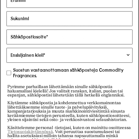
Rhijnspoorplein 10-38
,
Amsterdam
,
Pohjois-Hollanti
1018TX
.
ALV-numeromme on
NL8627.57.745.B.01.
Hyväksyt, että
käyttämällä sivustoa olet lukenut, ymmärtänyt ja suostunut
noudattamaan kaikkia näitä käyttöehtoja. JOS ET HYVÄKSY
KAIKKIA NÄITÄ KÄYTTÖEHTOJA, SINUA KIELLETÄÄN
NIMENOMAISESTI KÄYTTÄMÄSTÄ SIVUSTOA JA SINUN ON
LOPETETTAVA KÄYTTÖ VÄLITTÖMÄSTI.
Täydentävät ehdot tai asiakirjat, joita voidaan ajoittain julkaista
sivustolla, sisällytetään tähän nimenomaisesti viitteenä.
Pidätämme oikeuden oman harkintamme mukaan tehdä
Suostun vastaanottamaan sähköposteja Commodity
Fragrances.
muutoksia näihin käyttöehtoihin
ajoittain
. Ilmoitamme sinulle
kaikista muutoksista päivittämällä näiden käyttöehtojen "Viimeksi
Pyrimme parhaillaan lähettämään sinulle sähköpostia
päivitetty" -päivämäärän, ja luovut kaikista oikeudesta saada
haluamallasi kielellä! Jos valitsit ranskan, italian, puolan tai
espanjan, sähköpostisi lähetetään tällä hetkellä englanniksi.
erityinen ilmoitus jokaisesta tällaisesta muutoksesta. Varmista,
että tarkistat sovellettavat ehdot aina, kun käytät sivustoamme,
Käytämme sähköpostia ja kohdennettua verkkomainontaa
lähettääksemme sinulle tuote- ja palvelupäivityksiä,
jotta ymmärrät, mitä ehtoja sovelletaan. Sinuun sovelletaan
kampanjatarjouksia ja muuta markkinointiviestintää sinusta
tarkistettujen käyttöehtojen muutoksia, ja sinun katsotaan
keräämiemme tietojen perusteella, kuten sähköpostiosoitteesi,
yleisen sijaintisi sekä osto- ja verkkosivustosi selaushistorian.
saaneen niistä tiedon ja hyväksyneen ne, jos jatkat Sivuston
Käsittelemme personal -tietojasi, kuten on mainittu osoitteessa
käyttöä sen jälkeen, kun tarkistetut käyttöehdot on julkaistu.
Tietosuojakäytännössä
. Voit peruuttaa suostumuksesi tai
hallita asetuksiasi milloin tahansa napsauttamalla minkä