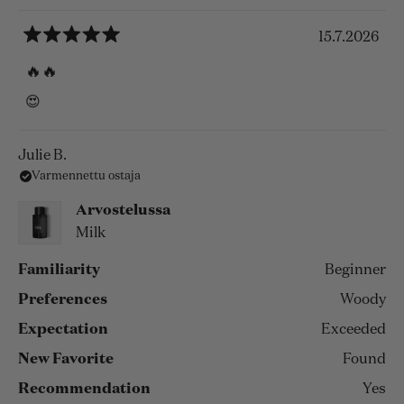
15.7.2026
Arvosana
5
🔥🔥
/
5
😍
tähteä
Julie B.
Varmennettu ostaja
Arvostelussa
Milk
Familiarity
Beginner
Preferences
Woody
Expectation
Exceeded
New Favorite
Found
Recommendation
Yes