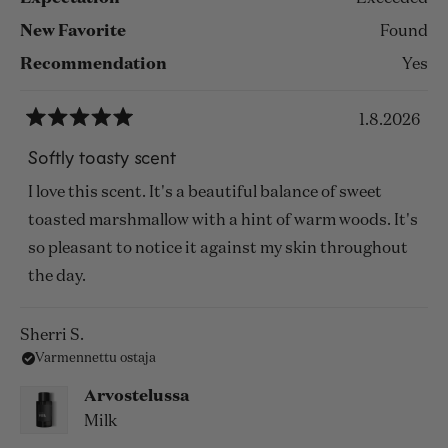
New Favorite
Found
Recommendation
Yes
1.8.2026
Arvosana
5
Softly toasty scent
/
5
I love this scent. It's a beautiful balance of sweet
tähteä
toasted marshmallow with a hint of warm woods. It's
so pleasant to notice it against my skin throughout
the day.
Sherri S.
Varmennettu ostaja
Arvostelussa
Milk