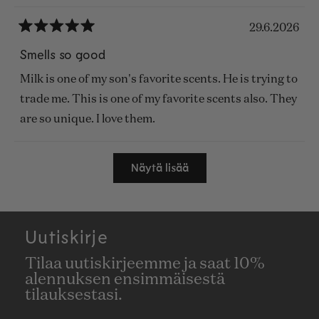
29.6.2026
Arvosana
5
Smells so good
/
5
Milk is one of my son's favorite scents. He is trying to
tähteä
trade me. This is one of my favorite scents also. They
are so unique. I love them.
Ladataan...
Näytä lisää
Uutiskirje
Tilaa uutiskirjeemme ja saat 10%
alennuksen ensimmäisestä
tilauksestasi.