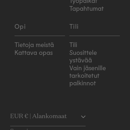
Työpaikat
Tapahtumat
Opi
Tili
Tietoja meistä
Tili
Kattava opas
Suosittele
ystävää
Vain jäsenille
tarkoitetut
palkinnot
C
EUR € | Alankomaat