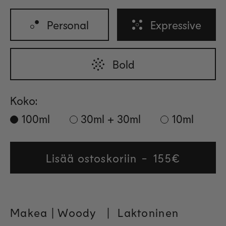
Personal
Expressive
Bold
Koko:
100ml
30ml + 30ml
10ml
Lisää ostoskoriin
Regular
155€
price
Makea | Woody
|
Laktoninen