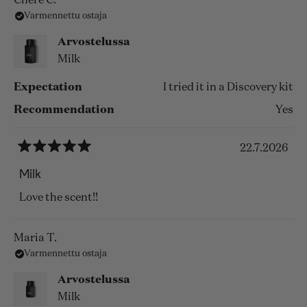
Chere C.
Varmennettu ostaja
arvostelusta
Arvostelussa
Milk
Expectation
I tried it in a Discovery kit
Recommendation
Yes
22.7.2026
Arvosana
5
Milk
/
5
Love the scent!!
tähteä
Maria T.
Varmennettu ostaja
Arvostelussa
Milk