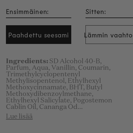
Ensimmäinen:
Sitten:
Paahdettu seesami
Lämmin vaahto
Ingredients:
SD Alcohol 40-B,
Parfum, Aqua, Vanillin, Coumarin,
Trimethylcyclopentenyl
Methylisopentenol, Ethylhexyl
Methoxycinnamate, BHT, Butyl
Methoxydibenzoylmethane,
Ethylhexyl Salicylate, Pogostemon
Cablin Oil, Cananga Od...
Lue lisää