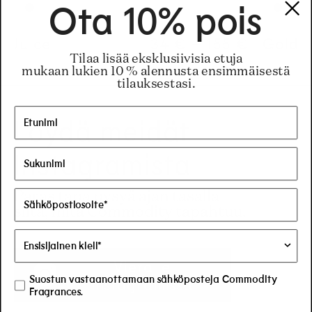
Ota 10% pois
Juice
Regular price
34 €
–
155 €
Regular pric
155€
Regular pric
34€
Gold
Tilaa lisää eksklusiivisia etuja
mukaan lukien 10 % alennusta ensimmäisestä
tilauksestasi.
Löydä meidät
Instagramista
Paras tapa pysyä ajan tasalla
siitä, mitä Commodity tapahtuu.
Vieraile
Suostun vastaanottamaan sähköposteja Commodity
Instagramissa
Fragrances.