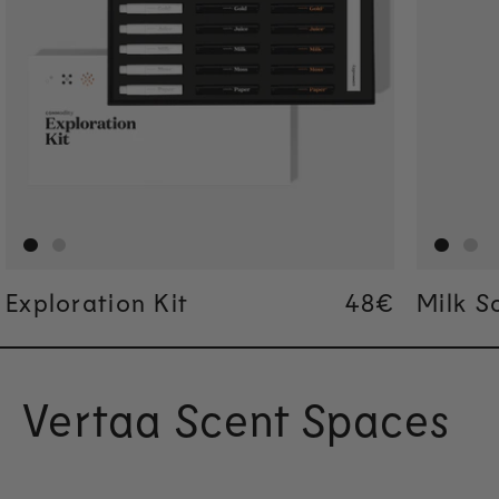
Exploration Kit
Regular pric
48€
Regular pric
48€
Milk S
Vertaa Scent Spaces