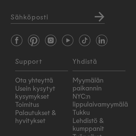
Sähköposti
Facebook
Pinterest
Instagram
YouTube
TikTok
LinkedIn
Support
Yhdistä
Ota yhteyttä
Myymälän
paikannin
Usein kysytyt
kysymykset
NYC:n
lippulaivamyymälä
Toimitus
Tukku
Palautukset &
hyvitykset
Lehdistö &
kumppanit