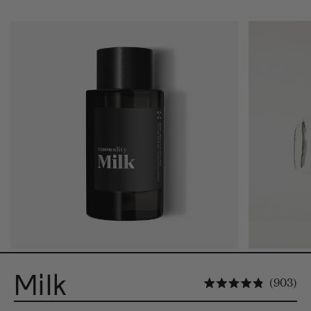
Milk
Kl
903
Arvosana 