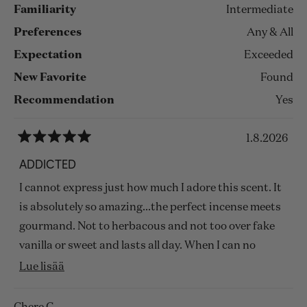
Familiarity
Intermediate
Preferences
Any & All
Expectation
Exceeded
New Favorite
Found
Recommendation
Yes
1.8.2026
Arvosana
5
ADDICTED
/
5
I cannot express just how much I adore this scent. It
tähteä
is absolutely so amazing...the perfect incense meets
gourmand. Not to herbacous and not too over fake
vanilla or sweet and lasts all day. When I can no
longer smell it, someone will mention how nice my
Lue
Lue lisää
perfume is. I have found my signature scent for life!!!
lisää
tästä