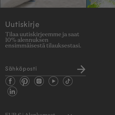
Uutiskirje
Tilaa uutiskirjeemme ja saat
10% alennuksen
ensimmäisestä tilauksestasi.
Sähköposti
Facebook
Pinterest
Instagram
YouTube
TikTok
LinkedIn