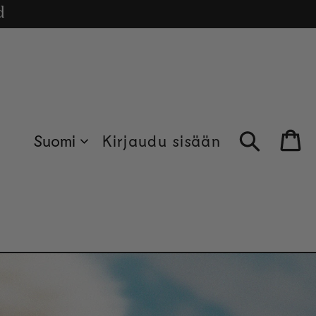
cle
e.
d
Suomi
Kirjaudu sisään
Bag