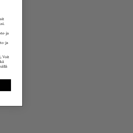
sit
si.
e- ja
to- ja
ä
. Voit
nkä
mällä