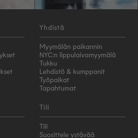
Yhdistä
Myymälän paikannin
ykset
NYC:n lippulaivamyymälä
Tukku
ykset
Lehdistö & kumppanit
Työpaikat
Tapahtumat
Tili
Tili
Suosittele ystävää