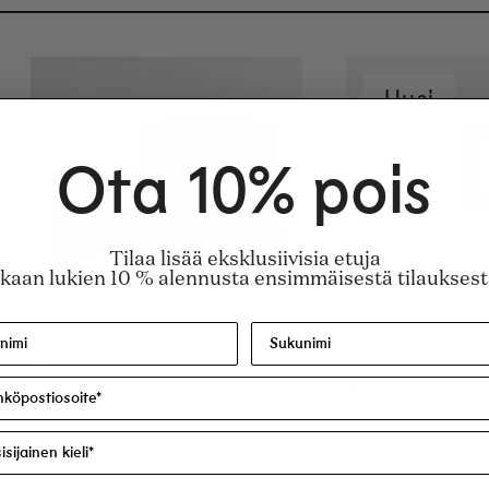
Uusi
Ota 10% pois
Tilaa lisää eksklusiivisia etuja
Nopea 
aan lukien 10 % alennusta ensimmäisestä tilauksest
Mukautettu 30ml
Regular price
125€
Ice(d) Scen
Duo Set
Kit