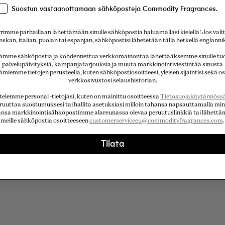
Suostun vastaanottamaan sähköposteja Commodity Fragrances.
rimme parhaillaan lähettämään sinulle sähköpostia haluamallasi kielellä! Jos valit
nskan, italian, puolan tai espanjan, sähköpostisi lähetetään tällä hetkellä englannik
ämme sähköpostia ja kohdennettua verkkomainontaa lähettääksemme sinulle tuot
palvelupäivityksiä, kampanjatarjouksia ja muuta markkinointiviestintää sinusta
miemme tietojen perusteella, kuten sähköpostiosoitteesi, yleisen sijaintisi sekä os
verkkosivustosi selaushistorian.
telemme personal -tietojasi, kuten on mainittu osoitteessa
Tietosuojakäytännöss
ruuttaa suostumuksesi tai hallita asetuksiasi milloin tahansa napsauttamalla mi
nsa markkinointisähköpostimme alareunassa olevaa peruutuslinkkiä tai lähettä
meille sähköpostia osoitteeseen
customerserviceeu@commodityfragrances.com
.
Tilata