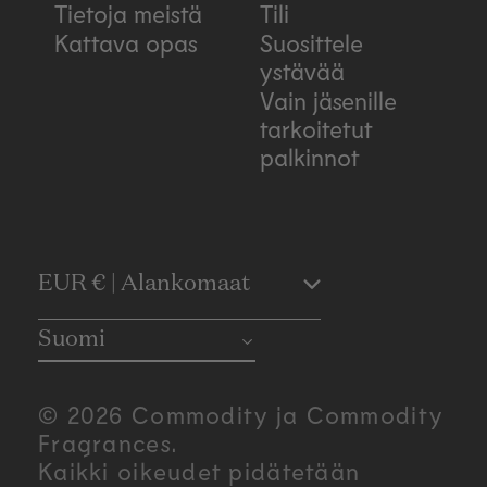
Tietoja meistä
Tili
Kattava opas
Suosittele
ystävää
Vain jäsenille
tarkoitetut
palkinnot
C
EUR € | Alankomaat
o
Suomi
u
© 2026 Commodity ja Commodity
n
Fragrances.
Kaikki oikeudet pidätetään