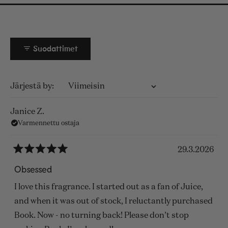
Suodattimet
Ladataan...
Järjestä
Janice Z.
Varmennettu ostaja
29.3.2026
Arvosana
5
Obsessed
/
5
I love this fragrance. I started out as a fan of Juice,
tähteä
and when it was out of stock, I reluctantly purchased
Book. Now - no turning back! Please don’t stop