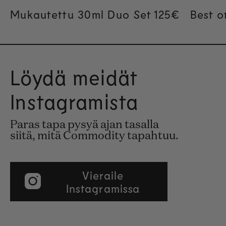
Mukautettu 30ml Duo Set
Regular pric
125€
Best o
Löydä meidät
Instagramista
Paras tapa pysyä ajan tasalla
siitä, mitä Commodity tapahtuu.
Vieraile
Instagramissa