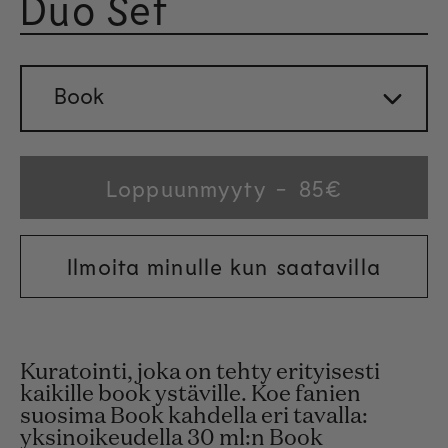
Duo Set
Arvosa
Book
Loppuunmyyty
Regular
85€
price
Ilmoita minulle kun saatavilla
Kuratointi, joka on tehty erityisesti
kaikille book ystäville. Koe fanien
suosima Book kahdella eri tavalla:
yksinoikeudella 30 ml:n Book