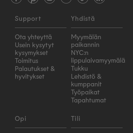
Facebook
Pinterest
Instagram
YouTube
TikTok
LinkedIn
Support
Yhdistä
Ota yhteyttä
Myymälän
paikannin
Usein kysytyt
kysymykset
NYC:n
lippulaivamyymälä
Toimitus
Tukku
Palautukset &
hyvitykset
Lehdistö &
kumppanit
Työpaikat
Tapahtumat
Opi
Tili