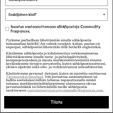
tähteä
Gabriel
Varmennettu ostaja
Suostun vastaanottamaan sähköposteja Commodity
Fragrances.
8.7.2025
Arvosana
Pyrimme parhaillaan lähettämään sinulle sähköpostia
5
5 Stars
haluamallasi kielellä! Jos valitsit ranskan, italian, puolan tai
/
espanjan, sähköpostisi lähetetään tällä hetkellä englanniksi.
5
I always wear book expressive and love it. First time
tähteä
Käytämme sähköpostia ja kohdennettua verkkomainontaa
lähettääksemme sinulle tuote- ja palvelupäivityksiä,
smelling the book bold and I really like it too. Maybe
kampanjatarjouksia ja muuta markkinointiviestintää sinusta
keräämiemme tietojen perusteella, kuten sähköpostiosoitteesi,
for different occasion.
yleisen sijaintisi sekä osto- ja verkkosivustosi selaushistorian.
Käsittelemme personal -tietojasi, kuten on mainittu osoitteessa
Tietosuojakäytännössä
. Voit peruuttaa suostumuksesi tai
EMMA D.
hallita asetuksiasi milloin tahansa napsauttamalla minkä
tahansa markkinointisähköpostimme alareunassa olevaa
peruutuslinkkiä tai lähettämällä meille sähköpostia
osoitteeseen
customerserviceeu@commodityfragrances.com
.
4.5.2024
Arvosana
Tilata
5
Adore
/
5
Book is the perfect scent for all seasons. This is a