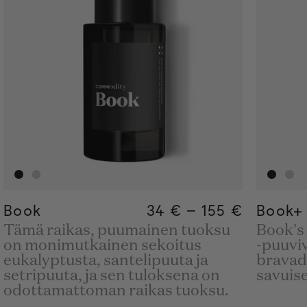
Book
Regular price
34 €
–
155 €
Regular price
155€
Regular pric
34€
Book+
Tämä raikas, puumainen tuoksu
Book's
on monimutkainen sekoitus
-puuvi
eukalyptusta, santelipuuta ja
bravado
setripuuta, ja sen tuloksena on
savuise
odottamattoman raikas tuoksu.