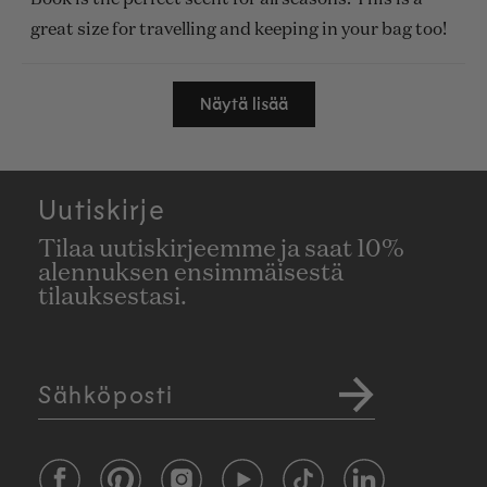
tähteä
great size for travelling and keeping in your bag too!
Ladataan...
Näytä lisää
Uutiskirje
Tilaa uutiskirjeemme ja saat 10%
alennuksen ensimmäisestä
tilauksestasi.
Sähköposti