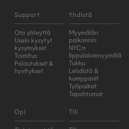
Support
Yhdistä
Ota yhteyttä
Myymälän
paikannin
Usein kysytyt
kysymykset
NYC:n
lippulaivamyymälä
Toimitus
Tukku
Palautukset &
hyvitykset
Lehdistö &
kumppanit
Työpaikat
Tapahtumat
Opi
Tili