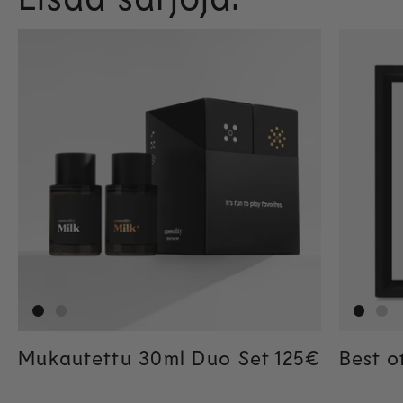
Mukautettu 30ml Duo Set
Regular pric
125€
Best o