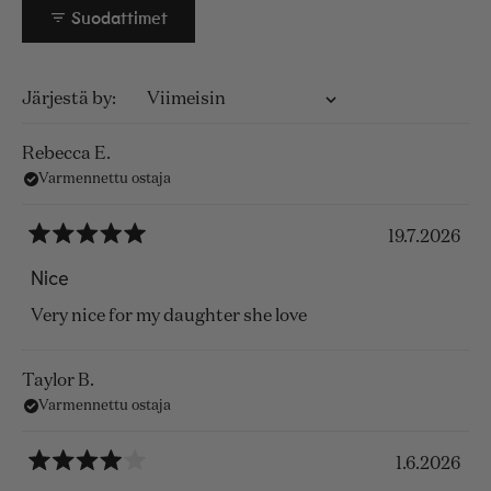
Suodattimet
Ladataan...
Järjestä
Rebecca E.
Varmennettu ostaja
19.7.2026
Arvosana
5
Nice
/
5
Very nice for my daughter she love
tähteä
Taylor B.
Varmennettu ostaja
1.6.2026
Arvosana