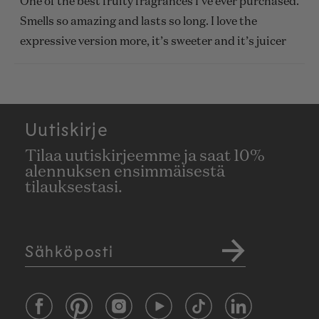
One of the best fruity fragrances I’ve ever purchased.
tähteä
Smells so amazing and lasts so long. I love the
expressive version more, it’s sweeter and it’s juicer
Ladataan...
Uutiskirje
Tilaa uutiskirjeemme ja saat 10%
alennuksen ensimmäisestä
tilauksestasi.
Sähköposti
Facebook
Pinterest
Instagram
YouTube
TikTok
LinkedIn