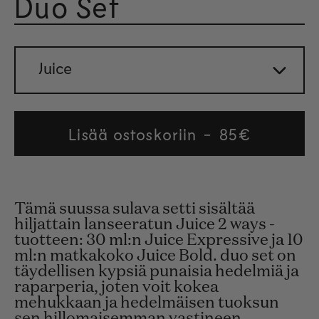
Duo Set
Arvosa
Juice
Lisää ostoskoriin
Regular
85€
price
Tämä suussa sulava setti sisältää
hiljattain lanseeratun Juice 2 ways -
tuotteen: 30 ml:n Juice Expressive ja 10
ml:n matkakoko Juice Bold. duo set on
täydellisen kypsiä punaisia hedelmiä ja
raparperia, joten voit kokea
mehukkaan ja hedelmäisen tuoksun