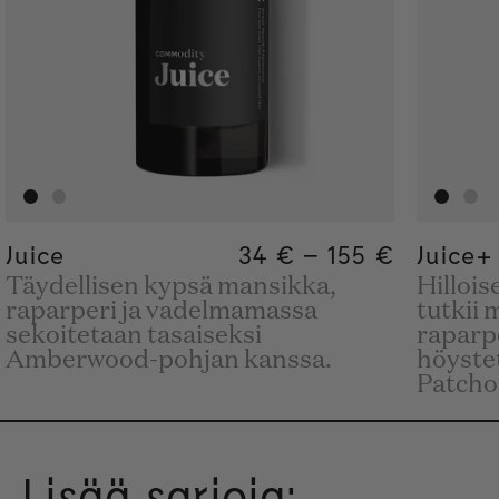
Juice
Regular price
34 €
–
155 €
Regular price
155€
Regular pric
34€
Juice+
Täydellisen kypsä mansikka,
Hillois
raparperi ja vadelmamassa
tutkii
sekoitetaan tasaiseksi
raparp
Amberwood-pohjan kanssa.
höystet
Patchou
Lisää sarjoja: