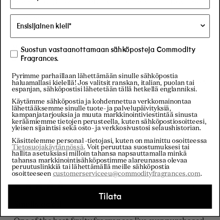
nights out. Great combo without having to buy the
additional 30ml of the plus variety.
Lue
Lue lisää
lisää
tästä
Busola A.
Suostun vastaanottamaan sähköposteja Commodity
Fragrances.
Varmennettu ostaja
arvostelusta
Pyrimme parhaillaan lähettämään sinulle sähköpostia
haluamallasi kielellä! Jos valitsit ranskan, italian, puolan tai
13.8.2025
espanjan, sähköpostisi lähetetään tällä hetkellä englanniksi.
Arvosana
5
Good value
Käytämme sähköpostia ja kohdennettua verkkomainontaa
/
lähettääksemme sinulle tuote- ja palvelupäivityksiä,
kampanjatarjouksia ja muuta markkinointiviestintää sinusta
5
Nice gift set and sent
keräämiemme tietojen perusteella, kuten sähköpostiosoitteesi,
tähteä
yleisen sijaintisi sekä osto- ja verkkosivustosi selaushistorian.
Käsittelemme personal -tietojasi, kuten on mainittu osoitteessa
Tietosuojakäytännössä
. Voit peruuttaa suostumuksesi tai
Shantel G.
hallita asetuksiasi milloin tahansa napsauttamalla minkä
Varmennettu ostaja
tahansa markkinointisähköpostimme alareunassa olevaa
peruutuslinkkiä tai lähettämällä meille sähköpostia
osoitteeseen
customerserviceeu@commodityfragrances.com
.
23.7.2025
Arvosana
Tilata
5
Smells good
/
5