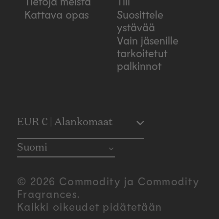
Tietoja meistä
Tili
Kattava opas
Suosittele
ystävää
Vain jäsenille
tarkoitetut
palkinnot
C
EUR € | Alankomaat
o
Suomi
u
© 2026 Commodity ja Commodity
n
Fragrances.
Kaikki oikeudet pidätetään